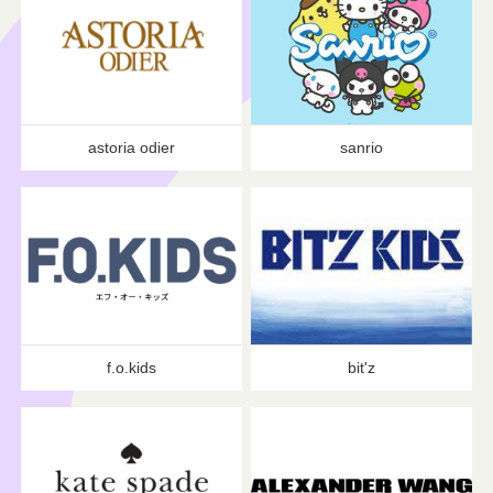
astoria odier
sanrio
f.o.kids
bit'z