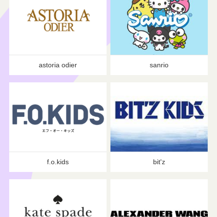
astoria odier
sanrio
f.o.kids
bit'z